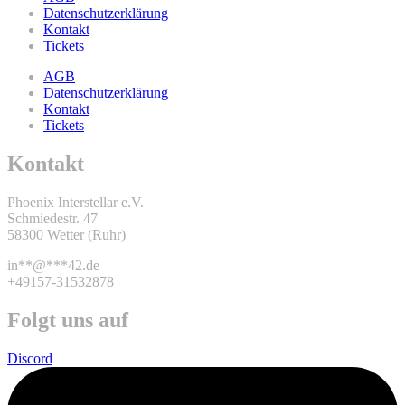
Datenschutzerklärung
Kontakt
Tickets
AGB
Datenschutzerklärung
Kontakt
Tickets
Kontakt
Phoenix Interstellar e.V.
Schmiedestr. 47
58300 Wetter (Ruhr)
in
**
@
***
42.de
+49157-31532878
Folgt uns auf
Discord