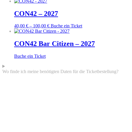
CON42 – 2027
Dieses
40,00
€
–
100,00
€
Buche ein Ticket
Produkt
weist
mehrere
CON42 Bar Citizen – 2027
Varianten
auf.
Buche ein Ticket
Die
Optionen
können
Wo finde ich meine benötigten Daten für die Ticketbestellung?
auf
der
Produktseite
gewählt
werden