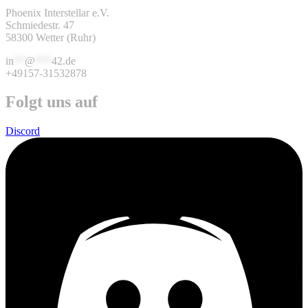
Phoenix Interstellar e.V.
Schmiedestr. 47
58300 Wetter (Ruhr)
in
**
@
***
42.de
+49157-31532878
Folgt uns auf
Discord